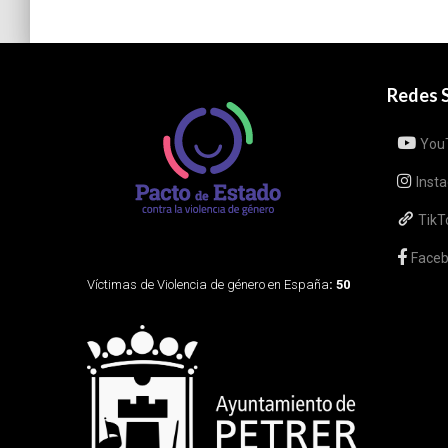
Redes S
You
Inst
TikT
Face
Víctimas de Violencia de género en España
: 50