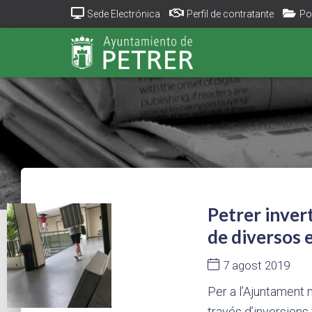
Sede Electrónica
Perfil de contratante
Po
Petrer invert
de diversos e
7 agost 2019
Per a l’Ajuntament n
través d’inversion