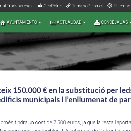
rtal Transparencia
GeoPetrer
TurismoPetrer.es
El tiempo
AYUNTAMIENTO
ACTUALIDAD
CONCEJALÍAS
eix 150.000 € en la substitució per leds
dificis municipals i l’enllumenat de par
omés tindrà un cost de 7.500 euros, ja que la resta l’aporta
s financerament sostenibles. L’Ajuntament de Petrer ha co