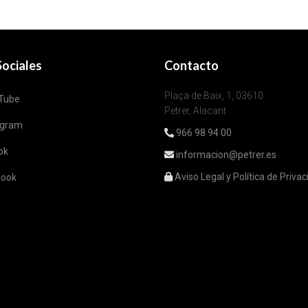
ociales
Contacto
Plaça de Baix, 1, 03610
Tube
Petrer, Alacant
agram
966 98 94 00
ok
informacion@petrer.es
Aviso Legal y Política de Priva
book