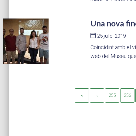
Una nova fin
25 juliol 2019
Coincidint amb el v
web del Museu que 
«
‹
255
256