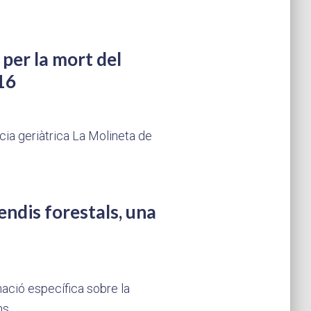
 per la mort del
16
cia geriàtrica La Molineta de
endis forestals, una
mació específica sobre la
ons…