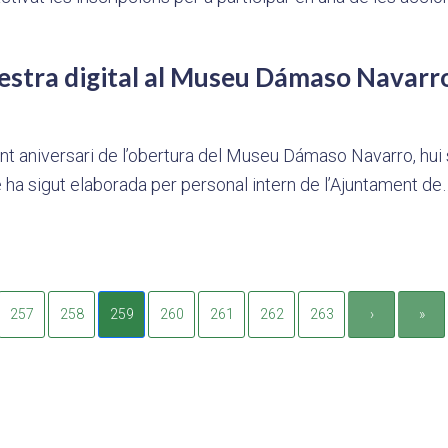
estra digital al Museu Dámaso Navarr
int aniversari de l’obertura del Museu Dámaso Navarro, hui 
ha sigut elaborada per personal intern de l’Ajuntament de
257
258
259
260
261
262
263
›
»