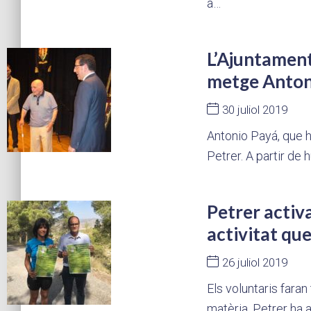
a…
L’Ajuntament 
metge Antoni
30 juliol 2019
Antonio Payá, que h
Petrer. A partir de 
Petrer activa
activitat qu
26 juliol 2019
Els voluntaris fara
matèria. Petrer ha a