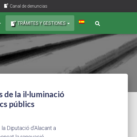
Canal de denuncias
TRÁMITES Y GESTIONES
 de la il·luminació
cs públics
 la Diputació d’Alacant a
mençat la renovació…