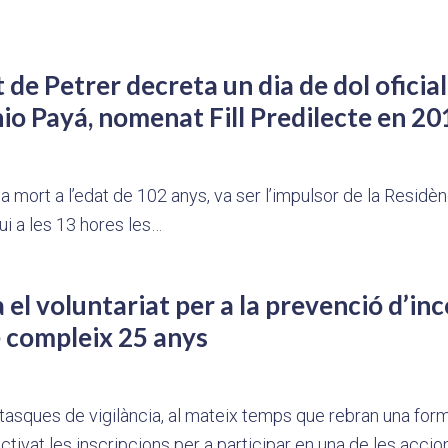
de Petrer decreta un dia de dol oficial
o Payá, nomenat Fill Predilecte en 20
a mort a l’edat de 102 anys, va ser l’impulsor de la Residèn
hui a les 13 hores les…
 el voluntariat per a la prevenció d’inc
e compleix 25 anys
n tasques de vigilància, al mateix temps que rebran una for
ctivat les inscripcions per a participar en una de les acci