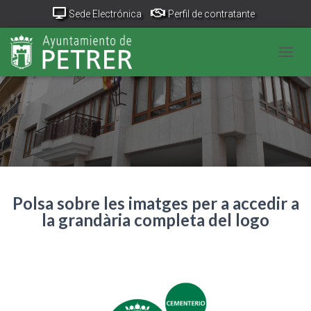
Sede Electrónica
Perfil de contratante
Portal Transparencia
GeoPetrer
TurismoPetrer.es
CANV
Canal de denuncias
Polsa sobre les imatges per a accedir a
la grandària completa del logo