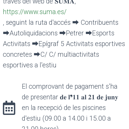
través del web de 𝐒𝐔𝐌𝐀,
https://www.suma.es/
, seguint la ruta d'accés ⮕ Contribuents
⮕Autoliquidacions ⮕Petrer ⮕Esports
Activitats ⮕Epígraf 5 Activitats esportives
concretes ⮕C/ C/ multiactivitats
esportives a l'estiu
El comprovant de pagament s'ha
de presentar 𝐝𝐞 𝐥❜𝟏𝟏 𝐚𝐥 𝟐𝟏 𝐝𝐞 𝐣𝐮𝐧𝐲
en la recepció de les piscines
d'estiu (09.00 a 14.00 i 15.00 a