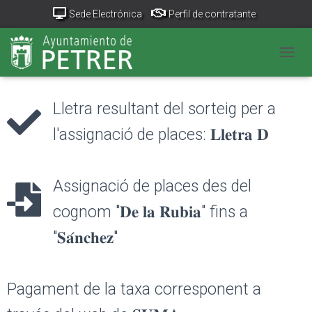
Sede Electrónica
Perfil de contratante
Portal Transparencia
GeoPetrer
TurismoPetrer.es
CANV
Canal de denuncias
Lletra resultant del sorteig per a
l'assignació de places: 𝐋𝐥𝐞𝐭𝐫𝐚 𝐃
Assignació de places des del
cognom "𝐃𝐞 𝐥𝐚 𝐑𝐮𝐛𝐢𝐚" fins a
"𝐒𝐚́𝐧𝐜𝐡𝐞𝐳"
Pagament de la taxa corresponent a