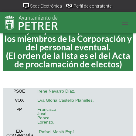
Sede Electrónica
Perfil de contratante
Portal Transparencia
GeoPetrer
TurismoPetrer.es
Perfil y trayectoria profesional de
CAMB
Canal de denuncias
los miembros de la Corporación y
del personal eventual.
(El orden de la lista es el del Acta
de proclamación de electos)
PSOE
Irene Navarro Díaz.
VOX
Eva Gloria Castelló Planelles.
PP
Francisco
José
Ponce
Lorenzo.
EU-
Rafael Masiá Espí.
COMPROMÍS