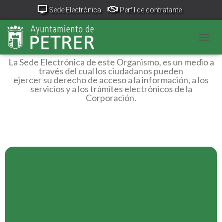
Sede Electrónica
Perfil de contratante
Sede Electrónica
Portal Transparencia
GeoPetrer
TurismoPetrer.es
CAMB
Canal de denuncias
La Sede Electrónica de este Organismo, es un medio a
través del cual los ciudadanos pueden
ejercer su derecho de acceso a la información, a los
servicios y a los trámites electrónicos de la
Corporación.