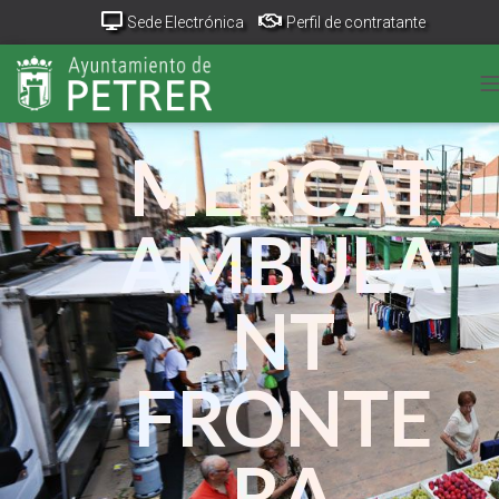
Sede Electrónica
Perfil de contratante
Portal Transparencia
GeoPetrer
TurismoPetrer.es
Canal de denuncias
MERCAT
AMBULA
NT
FRONTE
RA