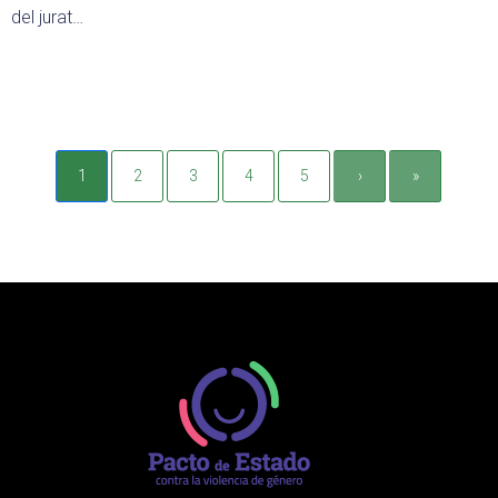
del jurat…
1
2
3
4
5
›
»