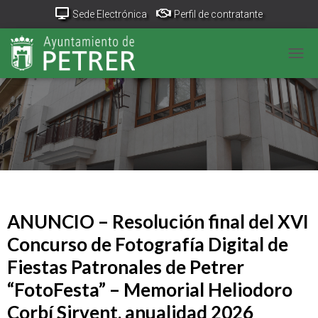
Sede Electrónica
Perfil de contratante
Portal Transparencia
GeoPetrer
TurismoPetrer.es
CANV
Canal de denuncias
ANUNCIO – Resolución final del XVI
Concurso de Fotografía Digital de
Fiestas Patronales de Petrer
“FotoFesta” – Memorial Heliodoro
Corbí Sirvent, anualidad 2026