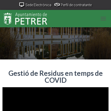
Sede Electrónica
Perfil de contratante
Portal Transparencia
GeoPetrer
TurismoPetrer.es
CANV
Canal de denuncias
Gestió de Residus en temps de
COVID