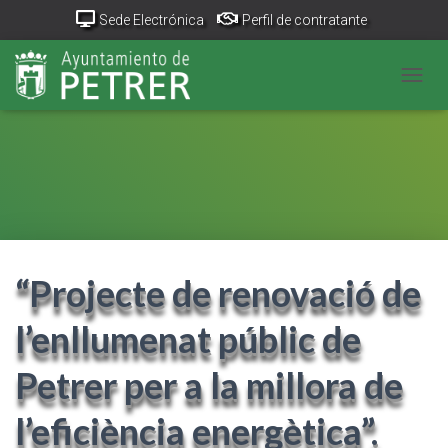
Sede Electrónica
Perfil de contratante
Portal Transparencia
GeoPetrer
TurismoPetrer.es
CANV
Canal de denuncias
“Projecte de renovació de
l’enllumenat públic de
Petrer per a la millora de
l’eficiència energètica”.