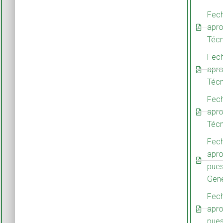
Fech
apro
Técn
Fech
apro
Técn
Fech
apro
Técn
Fech
apro
pues
Gene
Fech
apro
pues