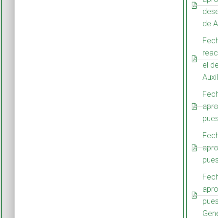
dese
de A
Fech
reac
el d
Auxi
Fech
apro
pues
Fech
apro
pues
Fech
apro
pues
Gene