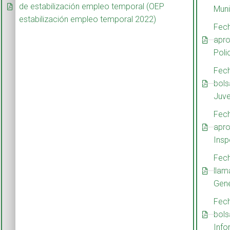
de estabilización empleo temporal (OEP
Muni
estabilización empleo temporal 2022)
Fech
apro
Poli
Fech
bols
Juve
Fech
apro
Insp
Fech
llam
Gene
Fech
bols
Info