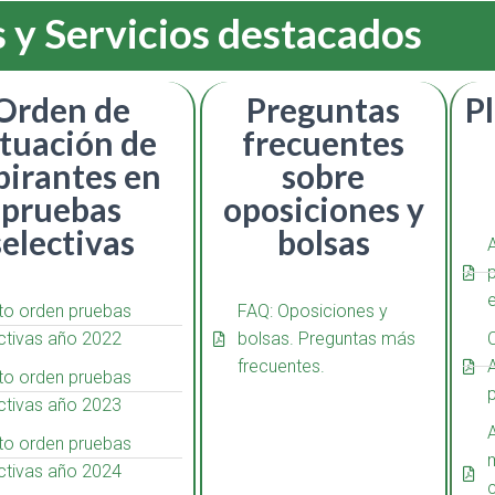
 y Servicios destacados
Orden de
Preguntas
Pl
tuación de
frecuentes
pirantes en
sobre
pruebas
oposiciones y
selectivas
bolsas
p
to orden pruebas
FAQ: Oposiciones y
ctivas año 2022
bolsas. Preguntas más
frecuentes.
to orden pruebas
ctivas año 2023
A
to orden pruebas
m
ctivas año 2024