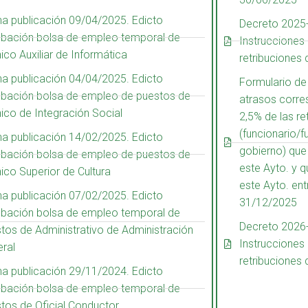
a publicación 09/04/2025. Edicto
Decreto 2025
bación bolsa de empleo temporal de
Instrucciones
ico Auxiliar de Informática
retribuciones
a publicación 04/04/2025. Edicto
Formulario de
bación bolsa de empleo de puestos de
atrasos corre
ico de Integración Social
2,5% de las re
(funcionario/f
a publicación 14/02/2025. Edicto
gobierno) que
bación bolsa de empleo de puestos de
este Ayto. y 
ico Superior de Cultura
este Ayto. ent
a publicación 07/02/2025. Edicto
31/12/2025
bación bolsa de empleo temporal de
Decreto 2026
tos de Administrativo de Administración
Instrucciones
ral
retribuciones 
a publicación 29/11/2024. Edicto
bación bolsa de empleo temporal de
tos de Oficial Conductor