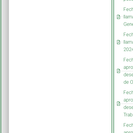
Fech
llam
Gene
Fech
llam
202
Fech
apro
dese
de O
Fech
apro
dese
Trab
Fech
apro