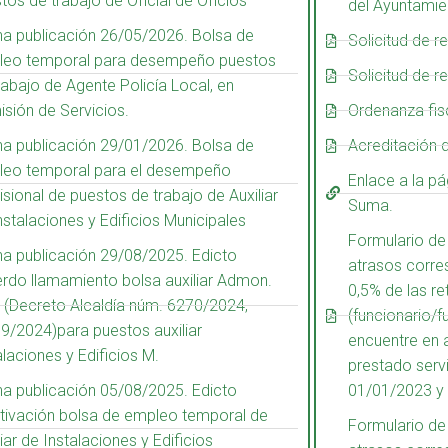
tos de trabajo de Oficial de Oficios
del Ayuntamie
a publicación 26/05/2026. Bolsa de
Solicitud de r
leo temporal para desempeño puestos
Solicitud de r
rabajo de Agente Policía Local, en
sión de Servicios.
Ordenanza fis
a publicación 29/01/2026. Bolsa de
Acreditación 
leo temporal para el desempeño
Enlace a la p
isional de puestos de trabajo de Auxiliar
Suma.
nstalaciones y Edificios Municipales
Formulario de
a publicación 29/08/2025. Edicto
atrasos corre
rdo llamamiento bolsa auxiliar Admon.
0,5% de las re
. (Decreto Alcaldía núm. 6270/2024,
(funcionario/f
9/2024)para puestos auxiliar
encuentre en 
alaciones y Edificios M.
prestado servi
a publicación 05/08/2025. Edicto
01/01/2023 y 
tivación bolsa de empleo temporal de
Formulario de
liar de Instalaciones y Edificios