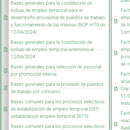
pues
Bases generales para la constitución de
bolsas de empleo temporal para el
Fech
desempeño provisional de puestos de trabajo
emp
y funcionamiento de las mismas (BOP nº70 de
de t
12/04/2024).
Comi
Bases generales para la constitución de
Fech
bolsas de empleo temporal anteriores al
emp
12/04/2024.
prov
de I
Bases generales para selección de personal
por promoción interna.
Fech
acue
Bases generales para la provisión de puestos
Gral
de trabajo por concurso.
11/0
Bases comunes para los procesos selectivos
Inst
de estabilización de empleo temporal (OEP
Fech
estabilización empleo temporal 2019).
reac
Bases comunes para los procesos selectivos
Auxi