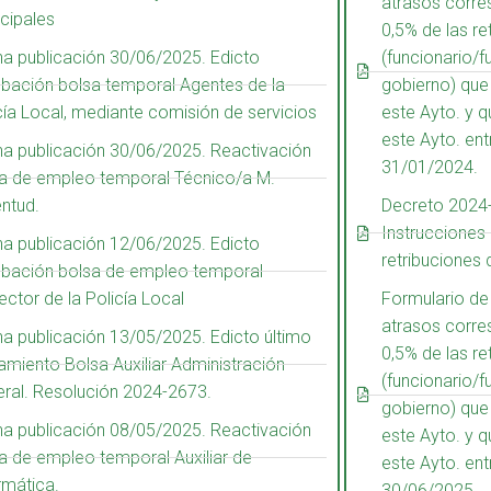
atrasos corre
cipales
0,5% de las re
a publicación 30/06/2025. Edicto
(funcionario/f
bación bolsa temporal Agentes de la
gobierno) que
cía Local, mediante comisión de servicios
este Ayto. y 
este Ayto. ent
a publicación 30/06/2025. Reactivación
31/01/2024.
a de empleo temporal Técnico/a M.
ntud.
Decreto 2024
Instrucciones
a publicación 12/06/2025. Edicto
retribuciones
bación bolsa de empleo temporal
ector de la Policía Local
Formulario de
atrasos corre
a publicación 13/05/2025. Edicto último
0,5% de las re
amiento Bolsa Auxiliar Administración
(funcionario/f
ral. Resolución 2024-2673.
gobierno) que
a publicación 08/05/2025. Reactivación
este Ayto. y 
a de empleo temporal Auxiliar de
este Ayto. ent
rmática.
30/06/2025