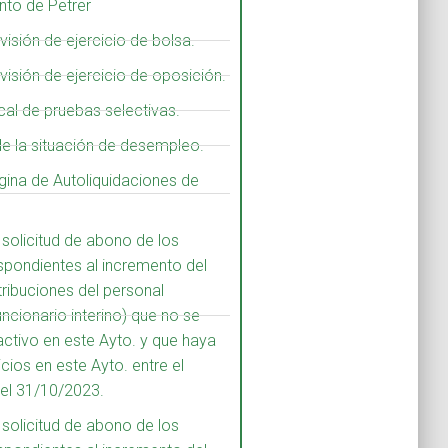
nto de Petrer
evisión de ejercicio de bolsa.
evisión de ejercicio de oposición.
cal de pruebas selectivas.
de la situación de desempleo.
ágina de Autoliquidaciones de
 solicitud de abono de los
spondientes al incremento del
tribuciones del personal
uncionario interino) que no se
activo en este Ayto. y que haya
cios en este Ayto. entre el
el 31/10/2023.
 solicitud de abono de los