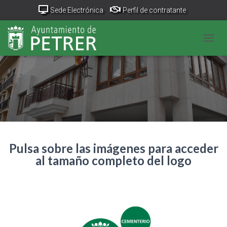
Sede Electrónica
Perfil de contratante
Portal Transparencia
GeoPetrer
TurismoPetrer.es
CAMB
Canal de denuncias
Pulsa sobre las imágenes para acceder
al tamaño completo del logo