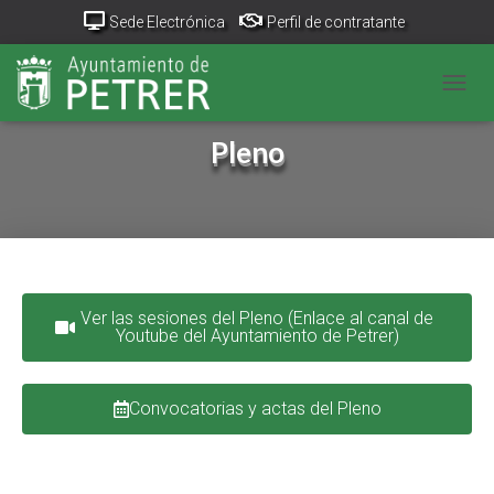
Sede Electrónica
Perfil de contratante
Portal Transparencia
GeoPetrer
TurismoPetrer.es
CAMB
Canal de denuncias
Pleno
Ver las sesiones del Pleno (Enlace al canal de
Youtube del Ayuntamiento de Petrer)
Convocatorias y actas del Pleno