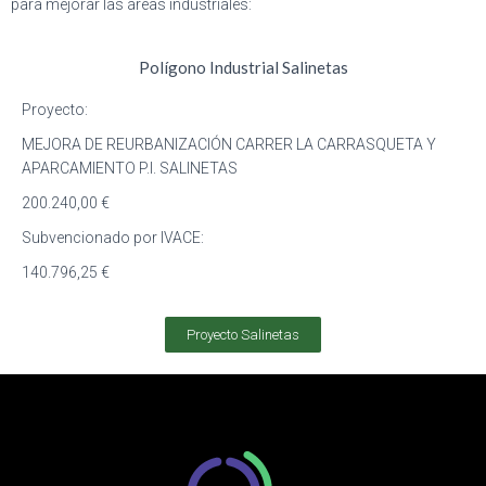
para mejorar las áreas industriales:
Polígono Industrial Salinetas
Proyecto:
MEJORA DE REURBANIZACIÓN CARRER LA CARRASQUETA Y
APARCAMIENTO P.I. SALINETAS
200.240,00
€
Subvencionado por IVACE:
140.796,25
€
Proyecto Salinetas