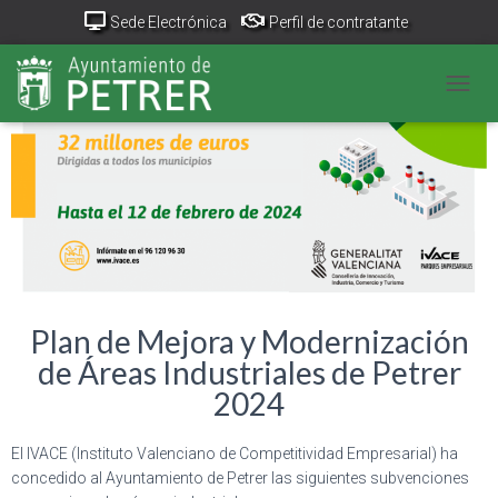
Sede Electrónica
Perfil de contratante
Portal Transparencia
GeoPetrer
TurismoPetrer.es
CAMB
Canal de denuncias
Plan de Mejora y Modernización
de Áreas Industriales de Petrer
2024
El IVACE (Instituto Valenciano de Competitividad Empresarial) ha
concedido al Ayuntamiento de Petrer las siguientes subvenciones