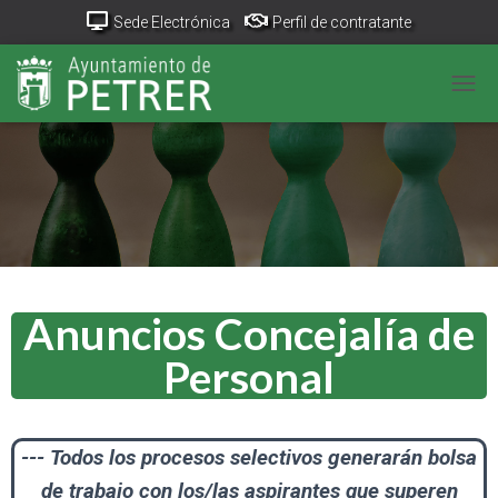
Sede Electrónica
Perfil de contratante
Portal Transparencia
GeoPetrer
TurismoPetrer.es
CAM
Canal de denuncias
Anuncios Concejalía de
Personal
--- Todos los procesos selectivos generarán bolsa
de trabajo con los/las aspirantes que superen