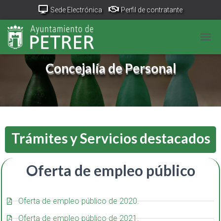
Sede Electrónica
Perfil de contratante
Portal Transparencia
GeoPetrer
TurismoPetrer.es
CAM
Canal de denuncias
Concejalía de Personal
Trámites y Servicios destacados
Oferta de empleo público
Oferta de empleo público de 2020.
Oferta de empleo público de 2021.