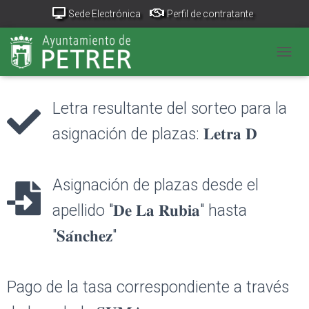
Sede Electrónica
Perfil de contratante
Portal Transparencia
GeoPetrer
TurismoPetrer.es
CAMB
Canal de denuncias
Letra resultante del sorteo para la
asignación de plazas: 𝐋𝐞𝐭𝐫𝐚 𝐃
Asignación de plazas desde el
apellido "𝐃𝐞 𝐋𝐚 𝐑𝐮𝐛𝐢𝐚" hasta
"𝐒𝐚́𝐧𝐜𝐡𝐞𝐳"
Pago de la tasa correspondiente a través