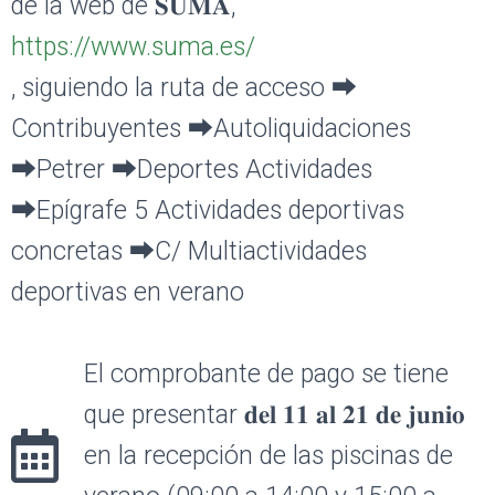
de la web de 𝐒𝐔𝐌𝐀,
https://www.suma.es/
, siguiendo la ruta de acceso ⮕
Contribuyentes ⮕Autoliquidaciones
⮕Petrer ⮕Deportes Actividades
⮕Epígrafe 5 Actividades deportivas
concretas ⮕C/ Multiactividades
deportivas en verano
El comprobante de pago se tiene
que presentar 𝐝𝐞𝐥 𝟏𝟏 𝐚𝐥 𝟐𝟏 𝐝𝐞 𝐣𝐮𝐧𝐢𝐨
en la recepción de las piscinas de