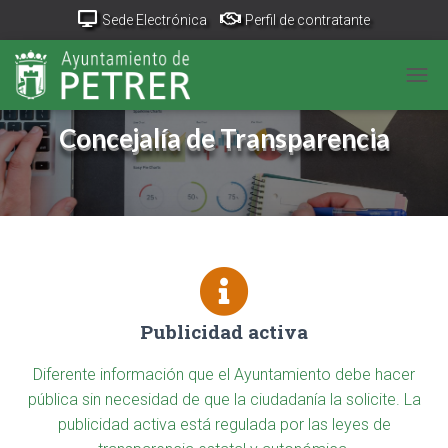
Sede Electrónica
Perfil de contratante
Portal Transparencia
GeoPetrer
TurismoPetrer.es
CAM
Canal de denuncias
Concejalía de Transparencia
Publicidad activa
Diferente información que el Ayuntamiento debe hacer
pública sin necesidad de que la ciudadanía la solicite. La
publicidad activa está regulada por las leyes de