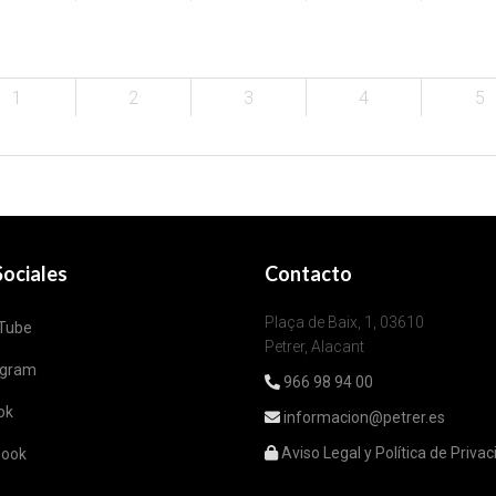
1
2
3
4
5
ociales
Contacto
Plaça de Baix, 1, 03610
Tube
Petrer, Alacant
agram
966 98 94 00
ok
informacion@petrer.es
Aviso Legal y Política de Priva
book