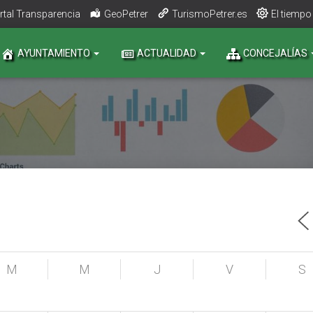
rtal Transparencia
GeoPetrer
TurismoPetrer.es
El tiempo
AYUNTAMIENTO
ACTUALIDAD
CONCEJALÍAS
M
M
J
V
S