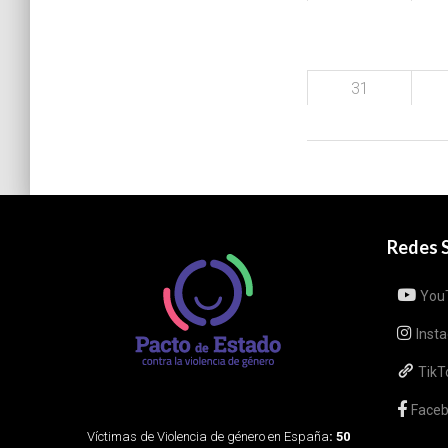
31
Redes S
You
Inst
TikT
Face
Víctimas de Violencia de género en España
: 50