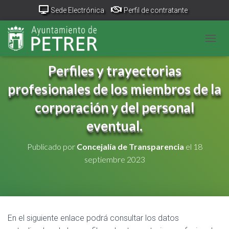
Sede Electrónica
Perfil de contratante
Portal Transparencia
GeoPetrer
TurismoPetrer.es
CAMB
Canal de denuncias
Perfiles y trayectorias
profesionales de los miembros de la
corporación y del personal
eventual.
Publicado por
Concejalía de Transparencia
el
18
septiembre 2023
En el siguiente enlace podrá consultar los datos