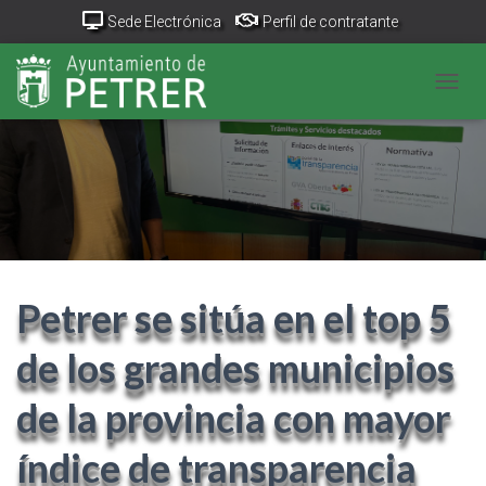
Sede Electrónica
Perfil de contratante
Portal Transparencia
GeoPetrer
TurismoPetrer.es
CAMB
Canal de denuncias
Petrer se sitúa en el top 5
de los grandes municipios
de la provincia con mayor
índice de transparencia