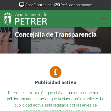
Sede Electrónica
Perfil de contratante
Portal Transparencia
GeoPetrer
TurismoPetrer.es
CAM
Canal de denuncias
Concejalía de Transparencia
Publicidad activa
Diferente información que el Ayuntamiento debe hacer
pública sin necesidad de que la ciudadanía la solicite. La
publicidad activa está regulada por las leyes de