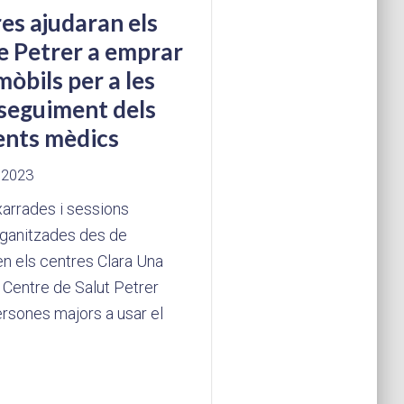
es ajudaran els
e Petrer a emprar
mòbils per a les
l seguiment dels
ents mèdics
 2023
xarrades i sessions
rganitzades des de
en els centres Clara Una
 Centre de Salut Petrer
ersones majors a usar el