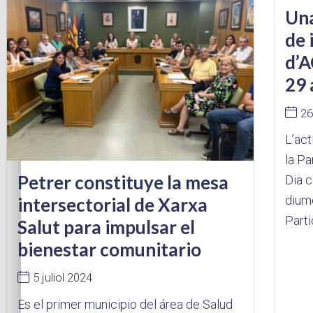
Una
de 
d’
29 
26
L’act
la P
Petrer constituye la mesa
Dia 
diume
intersectorial de Xarxa
Parti
Salut para impulsar el
bienestar comunitario
5 juliol 2024
Es el primer municipio del área de Salud