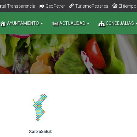
rtal Transparencia
GeoPetrer
TurismoPetrer.es
El tiempo
AYUNTAMIENTO
ACTUALIDAD
CONCEJALÍAS
XarxaSalut