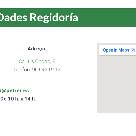
Dades Regidoría
Adreça:
C/ Luis Chorro, 8
Telèfon: 96 695 19 12
d@petrer.es
 De 10 h. a 14 h.