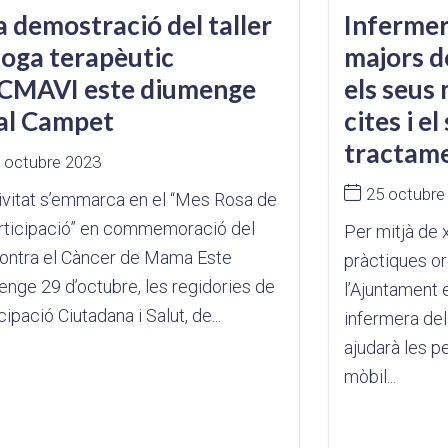
 demostració del taller
Infermer
ioga terapèutic
majors d
ACMAVI este diumenge
els seus 
al Campet
cites i e
tractam
 octubre 2023
25 octubre
ivitat s’emmarca en el “Mes Rosa de
articipació” en commemoració del
Per mitjà de 
contra el Càncer de Mama Este
pràctiques o
nge 29 d’octubre, les regidories de
l’Ajuntament 
cipació Ciutadana i Salut, de...
infermera del
ajudarà les p
mòbil...