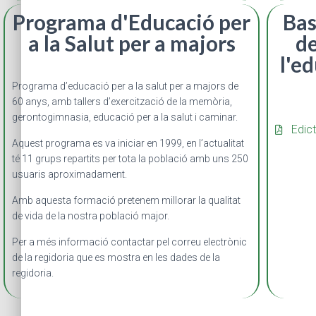
Programa d'Educació per
Bas
a la Salut per a majors
de
l'e
Programa d’educació per a la salut per a majors de
60 anys, amb tallers d’exercització de la memòria,
gerontogimnasia, educació per a la salut i caminar.
Edict
Aquest programa es va iniciar en 1999, en l’actualitat
té 11 grups repartits per tota la població amb uns 250
usuaris aproximadament.
Amb aquesta formació pretenem millorar la qualitat
de vida de la nostra població major.
Per a més informació contactar pel correu electrònic
de la regidoria que es mostra en les dades de la
regidoria.