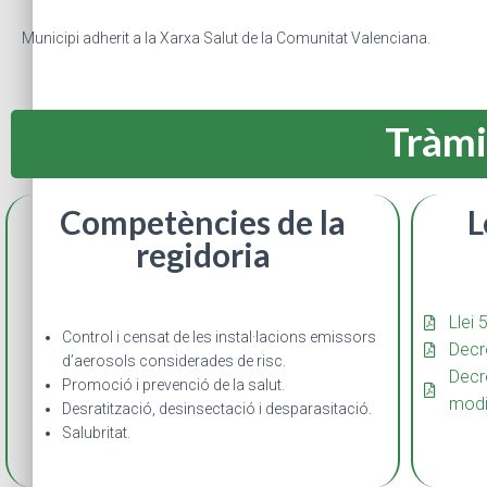
Municipi adherit a la Xarxa Salut de la Comunitat Valenciana.
Tràmi
Competències de la
L
regidoria
Llei
Control i censat de les instal·lacions emissors
Decr
d’aerosols considerades de risc.
Decr
Promoció i prevenció de la salut.
modi
Desratització, desinsectació i desparasitació.
Salubritat.