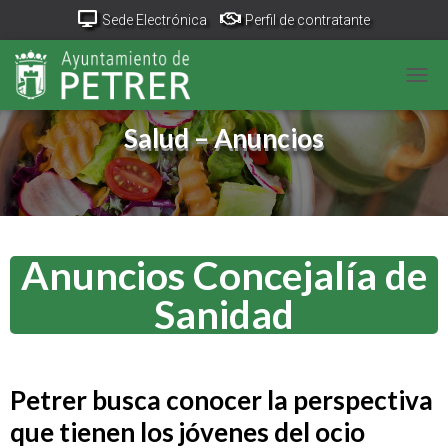
Sede Electrónica
Perfil de contratante
Portal Transparencia
GeoPetrer
TurismoPetrer.es
CAM
Canal de denuncias
Salud – Anuncios
Anuncios Concejalía de
Sanidad
Petrer busca conocer la perspectiva
que tienen los jóvenes del ocio