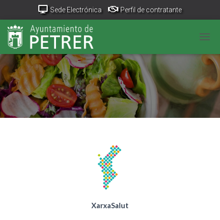
Sede Electrónica
Perfil de contratante
Portal Transparencia
GeoPetrer
TurismoPetrer.es
CANV
Canal de denuncias
XarxaSalut