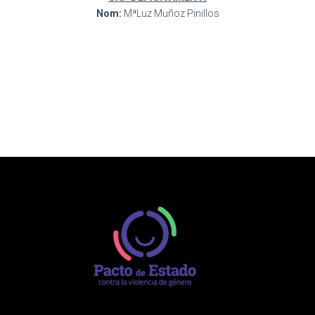
Nom:
MªLuz Muñoz Pinillos