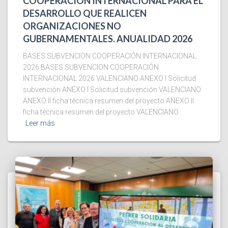
COOPERACIÓN INTERNACIONAL PARA EL
DESARROLLO QUE REALICEN
ORGANIZACIONES NO
GUBERNAMENTALES. ANUALIDAD 2026
BASES SUBVENCION COOPERACIÓN INTERNACIONAL
2026 BASES SUBVENCION COOPERACIÓN
INTERNACIONAL 2026 VALENCIANO ANEXO I Solicitud
subvención ANEXO I Solicitud subvención VALENCIANO
ANEXO II ficha técnica resumen del proyecto ANEXO II
ficha técnica resumen del proyecto VALENCIANO
Leer más