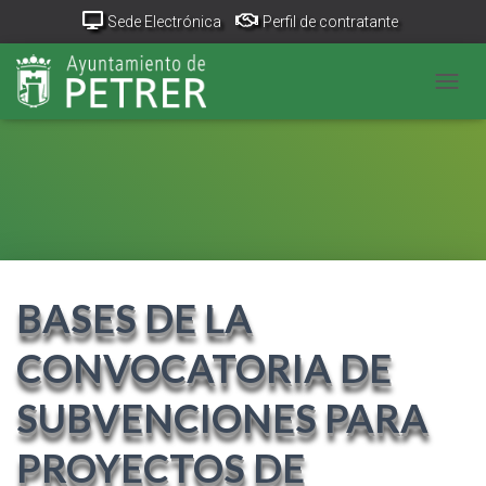
Sede Electrónica
Perfil de contratante
Portal Transparencia
GeoPetrer
TurismoPetrer.es
CAMB
Canal de denuncias
BASES DE LA
CONVOCATORIA DE
SUBVENCIONES PARA
PROYECTOS DE