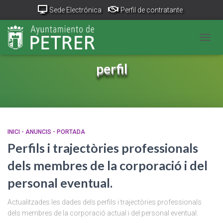
Sede Electrónica
Perfil de contratante
Portal Transparencia
GeoPetrer
TurismoPetrer.es
CANV
Canal de denuncias
perfil
INICI - ANUNCIS - PORTADA
Perfils i trajectòries professionals
dels membres de la corporació i del
personal eventual.
Actualitzades les dades dels perfils i trajectòries professionals
dels membres de la corporació actual i del personal eventual.