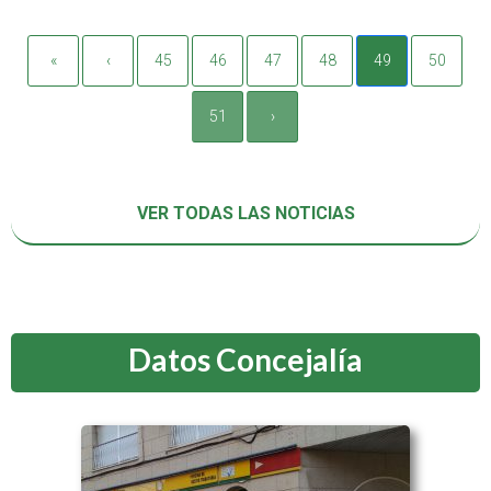
«
‹
45
46
47
48
49
50
51
›
VER TODAS LAS NOTICIAS
Datos Concejalía