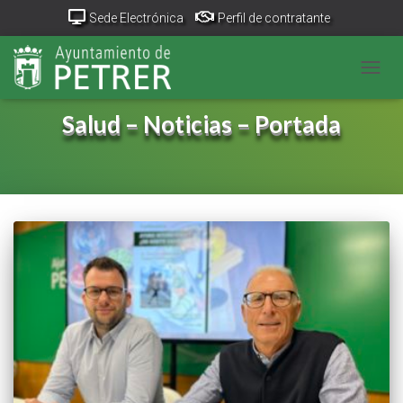
Sede Electrónica
Perfil de contratante
Portal Transparencia
GeoPetrer
TurismoPetrer.es
CAMB
Canal de denuncias
Salud – Noticias – Portada