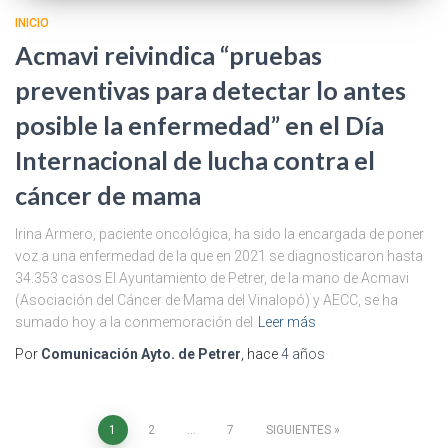
INICIO
Acmavi reivindica “pruebas
preventivas para detectar lo antes
posible la enfermedad” en el Día
Internacional de lucha contra el
cáncer de mama
Irina Armero, paciente oncológica, ha sido la encargada de poner
voz a una enfermedad de la que en 2021 se diagnosticaron hasta
34.353 casos El Ayuntamiento de Petrer, de la mano de Acmavi
(Asociación del Cáncer de Mama del Vinalopó) y AECC, se ha
sumado hoy a la conmemoración del
Leer más
Por
Comunicación Ayto. de Petrer
, hace
4 años
1
2
…
7
SIGUIENTES