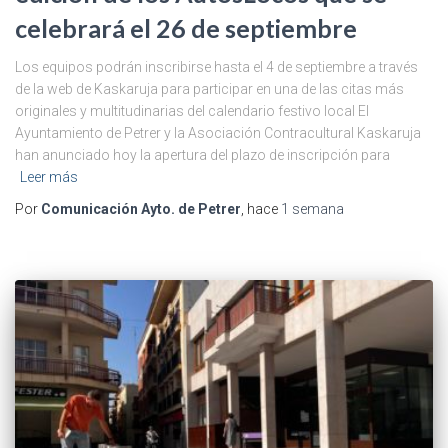
celebrará el 26 de septiembre
Los equipos podrán inscribirse hasta el 4 de septiembre a través
de la web de Kaskaruja para participar en una de las citas más
originales y multitudinarias del calendario festivo local El
Ayuntamiento de Petrer y la Asociación Contracultural Kaskaruja
han anunciado hoy la apertura del plazo de inscripción para
Leer más
Por
Comunicación Ayto. de Petrer
, hace
1 semana