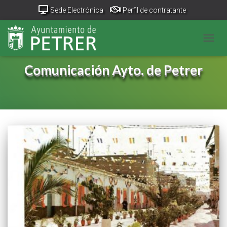
Sede Electrónica
Perfil de contratante
Portal Transparencia
GeoPetrer
TurismoPetrer.es
CAMB
Canal de denuncias
Comunicación Ayto. de Petrer