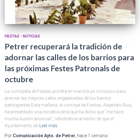
FIESTAS - NOTICIAS
Petrer recuperará la tradición de
adornar las calles de los barrios para
las próximas Festes Patronals de
octubre
La concejalía de Fiestas pondrá en marcha un concurso para
premiar las mejores calles engalanadas de los barrios
participantes Esta mañana, el concejal de Fiestas, Alejandro Ruiz,
ha presentado una iniciativa de la que ha dicho que “me hace
mucha ilusión anunciar”, refiriéndose al hecho de que el
Ayuntamiento de
Leer más
Por
Comunicación Ayto. de Petrer
, hace
1 semana