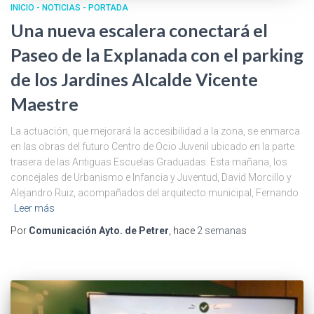
INICIO - NOTICIAS - PORTADA
Una nueva escalera conectará el
Paseo de la Explanada con el parking
de los Jardines Alcalde Vicente
Maestre
La actuación, que mejorará la accesibilidad a la zona, se enmarca
en las obras del futuro Centro de Ocio Juvenil ubicado en la parte
trasera de las Antiguas Escuelas Graduadas. Esta mañana, los
concejales de Urbanismo e Infancia y Juventud, David Morcillo y
Alejandro Ruiz, acompañados del arquitecto municipal, Fernando
Leer más
Por
Comunicación Ayto. de Petrer
, hace
2 semanas