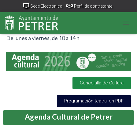
Sede Electrónica
Perfil de contratante
Portal Transparencia
GeoPetrer
TurismoPetrer.es
CAMB
Teléfono de información: 96 698 94 09
Canal de denuncias
De lunes a viernes, de 10 a 14 h
Concejalía de Cultura
Programación teatral en PDF
Agenda Cultural de Petrer