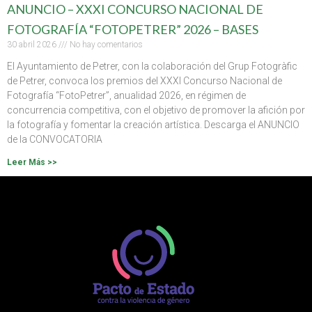
ANUNCIO – XXXI CONCURSO NACIONAL DE
FOTOGRAFÍA “FOTOPETRER” 2026 – BASES
30 abril 2026
No hay comentarios
El Ayuntamiento de Petrer, con la colaboración del Grup Fotogràfic
de Petrer, convoca los premios del XXXI Concurso Nacional de
Fotografía “FotoPetrer”, anualidad 2026, en régimen de
concurrencia competitiva, con el objetivo de promover la afición por
la fotografía y fomentar la creación artística. Descarga el ANUNCIO
de la CONVOCATORIA
Leer Más >>