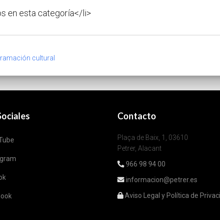
s en esta categoría</li>
gramación cultural
ociales
Contacto
Plaça de Baix, 1, 03610
Tube
Petrer, Alacant
agram
966 98 94 00
ok
informacion@petrer.es
Aviso Legal y Política de Priva
book