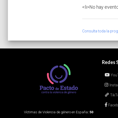
<li>No hay evento
Consulta toda la pro
Redes S
You
Inst
TikT
Face
Víctimas de Violencia de género en España
: 50