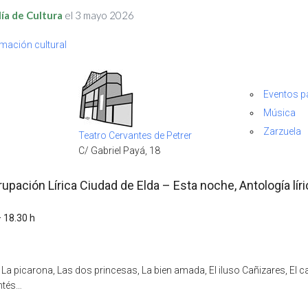
ía de Cultura
el
3 mayo 2026
mación cultural
Eventos 
Música
Zarzuela
Teatro Cervantes de Petrer
C/ Gabriel Payá, 18
pación Lírica Ciudad de Elda – Esta noche, Antología líri
 18.30 h
, La picarona, Las dos princesas, La bien amada, El iluso Cañizares, El ca
ntés…