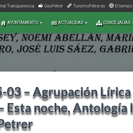
rtal Transparencia
GeoPetrer
TurismoPetrer.es
El tiempo
AYUNTAMIENTO
ACTUALIDAD
CONCEJALÍAS
-03 – Agrupación Lírica
– Esta noche, Antología l
Petrer