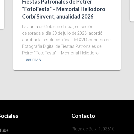
Fiestas Patronales de Petrer
“FotoFesta” – Memorial Heliodoro
Corbí Sirvent, anualidad 2026
La Junta de Gobierno Local, en sesión
celebrada el día 30 de julio de 2026, acordó
aprobar la resolución final del XVI Concurso de
Fotografía Digital de Fiestas Patronales de
Petrer “FotoFesta” – Memorial Heliodoro
Leer más
ociales
Contacto
Plaça de Baix, 1, 03610
Tube