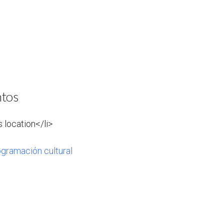
ntos
s location</li>
ogramación cultural