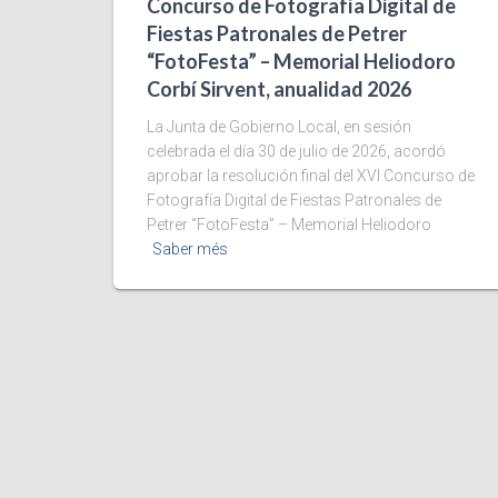
Concurso de Fotografía Digital de
Fiestas Patronales de Petrer
“FotoFesta” – Memorial Heliodoro
Corbí Sirvent, anualidad 2026
La Junta de Gobierno Local, en sesión
celebrada el día 30 de julio de 2026, acordó
aprobar la resolución final del XVI Concurso de
Fotografía Digital de Fiestas Patronales de
Petrer “FotoFesta” – Memorial Heliodoro
Saber més