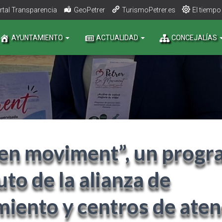
rtal Transparencia
GeoPetrer
TurismoPetrer.es
El tiempo
AYUNTAMIENTO
ACTUALIDAD
CONCEJALÍAS
 en moviment”, un progr
uto de la alianza de
iento y centros de aten