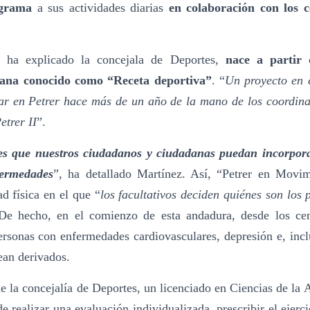
ograma
a sus actividades diarias
en colaboración con los c
 ha explicado la concejala de Deportes,
nace a partir 
iana conocido como “Receta deportiva”
. “
Un proyecto en 
r en Petrer hace más de un año de la mano de los coordina
etrer II
”.
es que nuestros ciudadanos y ciudadanas puedan incorporar
fermedades
”, ha detallado Martínez. Así, “Petrer en Movi
d física en el que “
los facultativos deciden quiénes son los
e hecho, en el comienzo de esta andadura, desde los cen
rsonas con enfermedades cardiovasculares, depresión e, inclu
ean derivados.
e la concejalía de Deportes, un licenciado en Ciencias de la A
e realizar una evaluación individualizada, prescribir el ejer