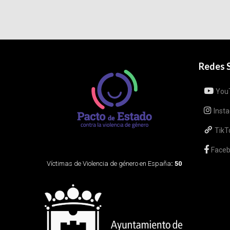
Redes S
You
Inst
TikT
Face
Víctimas de Violencia de género en España
: 50