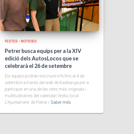
FESTES - NOTICIES
Petrer busca equips per a la XIV
edició dels AutosLocos que se
celebrarà el 26 de setembre
Els equips podran inscriure-s’hi fins al 4 de
setembre a través del web de Kaskaruja per a
participar en una de les cites més originals i
multitudinàries del calendari festiu local
L’Ajuntament de Petrer i
Saber més