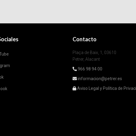
ociales
Contacto
Plaça de Baix, 1, 03610
Tube
Petrer, Alacant
agram
966 98 94 00
ok
informacion@petrer.es
Aviso Legal y Política de Priva
book