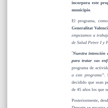
incorpora este pr
municipio
.
El programa, como
Generalitat Valenc
empezamos a trabaja
de Salud Petrer I y P
“
Nuestra intención 
para tratar sus en
programa de activida
a este programa”.
D
decidido que sean pe
de 45 años los que s
Posteriormente, desd
Deporte se encarga d