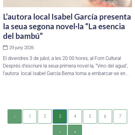
L’autora local Isabel García presenta
la seua segona novel·la “La esencia
del bambú”
29 juny 2026
El divendres 3 de juliol, a les 20.00 hores, al Forn Cultural
Després d’escriure la seua primera novel·la, “Vino del agua”,
l’autora local Isabel García Berna torna a embarcar-se en…
‹
1
2
3
4
5
6
7
›
»