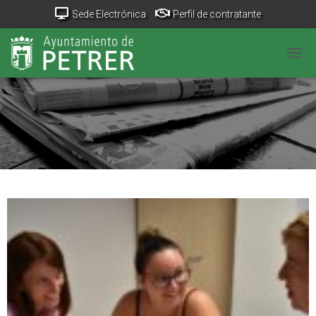
Sede Electrónica
Perfil de contratante
Portal Transparencia
GeoPetrer
TurismoPetrer.es
CANV
Canal de denuncias