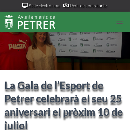
Sede Electrónica
Perfil de contratante
Portal Transparencia
GeoPetrer
TurismoPetrer.es
CANV
Canal de denuncias
La Gala de l’Esport de
Petrer celebrarà el seu 25
aniversari el pròxim 10 de
juliol