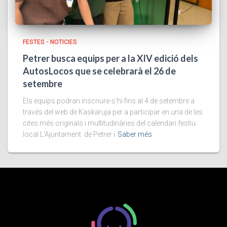
FESTES - NOTICIES
Petrer busca equips per a la XIV edició dels
AutosLocos que se celebrarà el 26 de
setembre
Els equips podran inscriure-s’hi fins al 4 de setembre a
través del web de Kaskaruja per a participar en una de les
cites més originals i multitudinàries del calendari festiu
local L’Ajuntament de Petrer i
Saber més