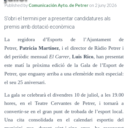
Published by
Comunicación Ayto. de Petrer
on
2 juny 2026
S’obri el termini per a presentar candidatures als
premis amb dotació econòmica
La regidora d’Esports de l’Ajuntament de
Petrer,
Patricia Martínez
, i el director de R
à
di
o
Petrer i
del periòdic mensual
El Carrer
,
Luis Rico
, han presentat
este matí la pròxima edició de la Gala de l’Esport de
Petrer, que enguany
arriba a
una efemèride molt especial:
el seu 25 aniversari.
La gala se celebrarà el divendres 10 de juliol, a les 19.00
hores, en el Teatre Cervantes de Petrer, i tornarà a
convertir-se en el gran punt de trobada de l’esport local.
Una cita consolidada en el calendari esportiu del
municipi que, durant vint-i-cinc anys, ha reconegut