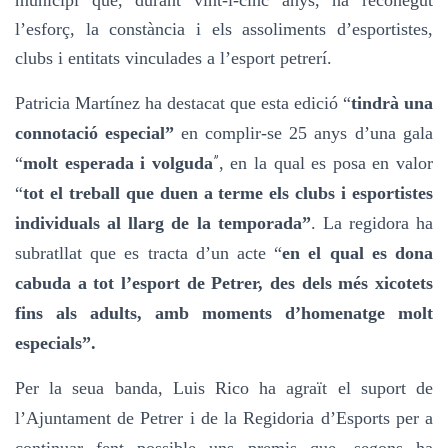
l’esforç, la constància i els assoliments d’esportistes,
clubs i entitats vinculades a l’esport petrerí.
Patricia Martínez ha destacat que esta edició “
tindrà una
connotació especial”
en complir-se 25 anys d’una gala
”
“
molt esperada i volguda
, en la qual es posa en valor
“
tot el treball que duen a terme els clubs i esportistes
individuals al llarg de la temporada”
. La regidora ha
subratllat que es tracta d’un acte “
en el qual es dona
cabuda a tot l’esport de Petrer, des dels més xicotets
fins als adults, amb moments d’homenatge molt
especials”.
Per
la
seua
banda
, Luis Rico ha agraït el suport de
l’Ajuntament de Petrer i de la Regidoria d’Esports per a
continuar fent possible uns premis que, segons ha