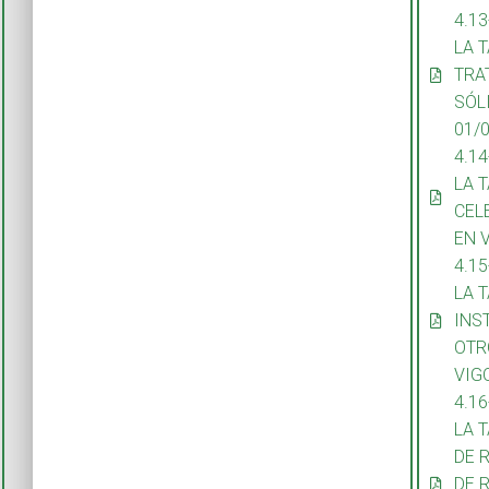
4.1
LA 
TRA
SÓL
01/
4.1
LA 
CEL
EN 
4.1
LA 
INS
OTR
VIG
4.1
LA 
DE 
DE 