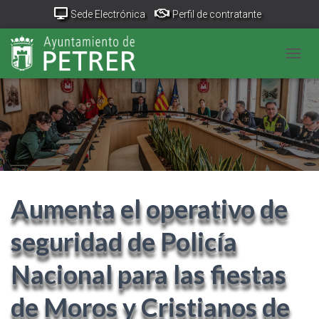
Sede Electrónica
Perfil de contratante
Portal Transparencia
GeoPetrer
TurismoPetrer.es
CAMB
Canal de denuncias
Aumenta el operativo de
seguridad de Policía
Nacional para las fiestas
de Moros y Cristianos de