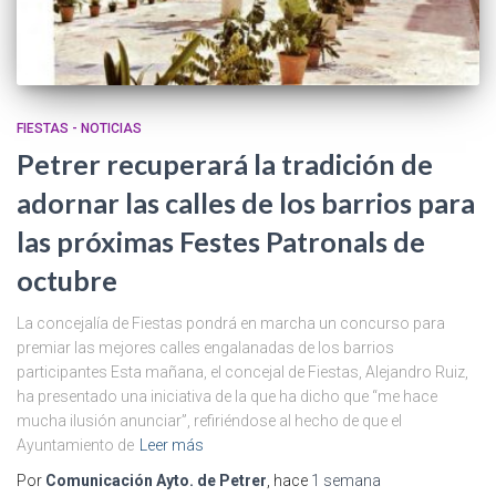
FIESTAS - NOTICIAS
Petrer recuperará la tradición de
adornar las calles de los barrios para
las próximas Festes Patronals de
octubre
La concejalía de Fiestas pondrá en marcha un concurso para
premiar las mejores calles engalanadas de los barrios
participantes Esta mañana, el concejal de Fiestas, Alejandro Ruiz,
ha presentado una iniciativa de la que ha dicho que “me hace
mucha ilusión anunciar”, refiriéndose al hecho de que el
Ayuntamiento de
Leer más
Por
Comunicación Ayto. de Petrer
, hace
1 semana