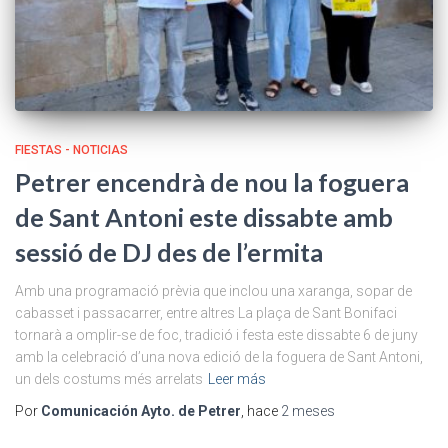
FIESTAS - NOTICIAS
Petrer encendrà de nou la foguera
de Sant Antoni este dissabte amb
sessió de DJ des de l’ermita
Amb una programació prèvia que inclou una xaranga, sopar de
cabasset i passacarrer, entre altres La plaça de Sant Bonifaci
tornarà a omplir-se de foc, tradició i festa este dissabte 6 de juny
amb la celebració d’una nova edició de la foguera de Sant Antoni,
un dels costums més arrelats
Leer más
Por
Comunicación Ayto. de Petrer
, hace
2 meses