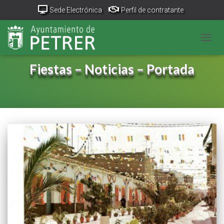
Sede Electrónica
Perfil de contratante
Portal Transparencia
GeoPetrer
TurismoPetrer.es
CAMB
Canal de denuncias
Fiestas – Noticias – Portada