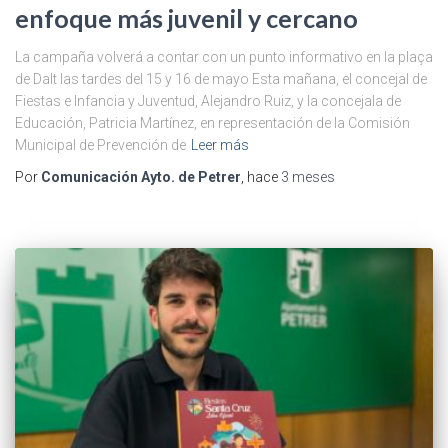
enfoque más juvenil y cercano
La campaña volverá a contar con un punto informativo en la plaça
de Dalt las tardes del 15 y 16 de mayo Esta mañana, el concejal de
Fiestas e Infancia y Juventud, Alejandro Ruiz, y la concejala de
Educación, Patricia Martínez, en representación de la Comisión
Municipal de Prevención de
Leer más
Por
Comunicación Ayto. de Petrer
, hace
3 meses