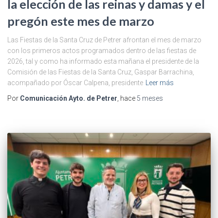
la elección de las reinas y damas y el
pregón este mes de marzo
Las Fiestas de la Santa Cruz de Petrer afrontan el mes de marzo
con los primeros actos programados dentro de las fiestas de
2026, tal y como ha informado esta mañana el presidente de la
Comisión de las Fiestas de la Santa Cruz, Gaspar Barrachina,
acompañado por Óscar Calpena, presidente
Leer más
Por
Comunicación Ayto. de Petrer
, hace
5 meses