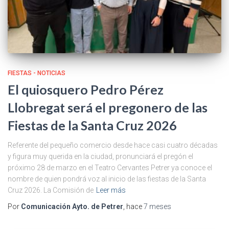
FIESTAS - NOTICIAS
El quiosquero Pedro Pérez
Llobregat será el pregonero de las
Fiestas de la Santa Cruz 2026
Referente del pequeño comercio desde hace casi cuatro décadas
y figura muy querida en la ciudad, pronunciará el pregón el
próximo 28 de marzo en el Teatro Cervantes Petrer ya conoce el
nombre de quien pondrá voz al inicio de las fiestas de la Santa
Cruz 2026. La Comisión de
Leer más
Por
Comunicación Ayto. de Petrer
, hace
7 meses