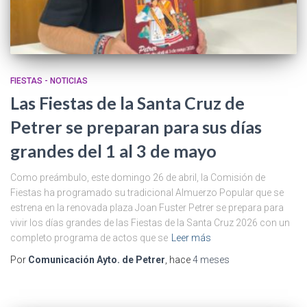
FIESTAS - NOTICIAS
Las Fiestas de la Santa Cruz de
Petrer se preparan para sus días
grandes del 1 al 3 de mayo
Como preámbulo, este domingo 26 de abril, la Comisión de
Fiestas ha programado su tradicional Almuerzo Popular que se
estrena en la renovada plaza Joan Fuster Petrer se prepara para
vivir los días grandes de las Fiestas de la Santa Cruz 2026 con un
completo programa de actos que se
Leer más
Por
Comunicación Ayto. de Petrer
, hace
4 meses