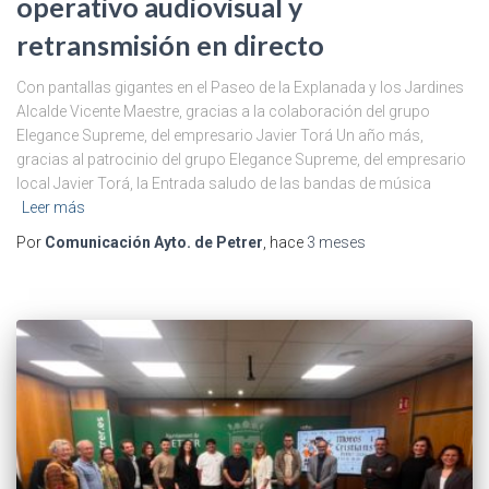
operativo audiovisual y
retransmisión en directo
Con pantallas gigantes en el Paseo de la Explanada y los Jardines
Alcalde Vicente Maestre, gracias a la colaboración del grupo
Elegance Supreme, del empresario Javier Torá Un año más,
gracias al patrocinio del grupo Elegance Supreme, del empresario
local Javier Torá, la Entrada saludo de las bandas de música
Leer más
Por
Comunicación Ayto. de Petrer
, hace
3 meses