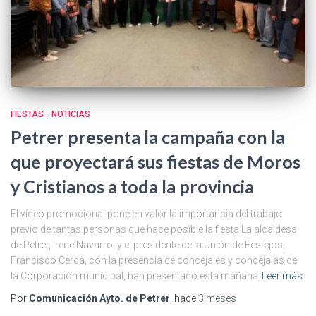
FIESTAS - NOTICIAS
Petrer presenta la campaña con la
que proyectará sus fiestas de Moros
y Cristianos a toda la provincia
El vídeo promocional pone en valor la importancia del trabajo
previo de tantas personas que hace posible la fiesta La alcaldesa
de Petrer, Irene Navarro, y el presidente de la Unión de Festejos,
Francisco Cerdá, con la presencia de concejales y concejalas de
la Corporación municipal, han presentado esta mañana
Leer más
Por
Comunicación Ayto. de Petrer
, hace
3 meses