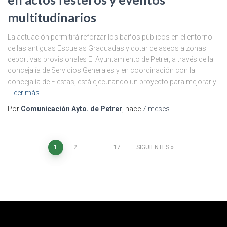
multitudinarios
La actuación permitirá reforzar los baños públicos en el entorno
de las antiguas Escuelas Graduadas y dotar de aseos a zonas
deportivas provisionales El Ayuntamiento de Petrer, a través de la
concejalía de Servicios Generales y en coordinación con la
concejalía de Fiestas, está ejecutando un proyecto para mejorar y
Leer más
Por
Comunicación Ayto. de Petrer
, hace
7 meses
1
2
…
17
SIGUIENTES