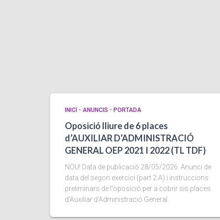
INICI - ANUNCIS - PORTADA
Oposició lliure de 6 places
d’AUXILIAR D’ADMINISTRACIÓ
GENERAL OEP 2021 I 2022 (TL TDF)
NOU! Data de publicació 28/05/2026. Anunci de
data del segon exercici (part 2.A) i instruccions
preliminars de l'oposició per a cobrir sis places
d'Auxiliar d'Administració General.