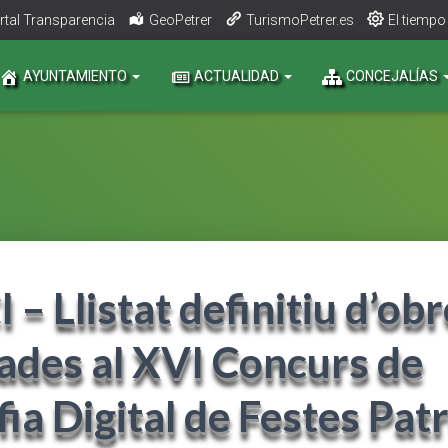
rtal Transparencia
GeoPetrer
TurismoPetrer.es
El tiempo
AYUNTAMIENTO
ACTUALIDAD
CONCEJALÍAS
 Llistat definitiu d’obr
ades al XVI Concurs de
ia Digital de Festes Pat