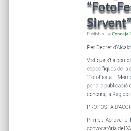
“FotoFe
Sirvent
Published by
Concejalí
Per Decret d’Alcal
Vist que s’ha compl
específiques de la 
“FotoFesta – Memori
per a la publicació 
concurs, la Regidor
PROPOSTA D’ACO
Primer.- Aprovar el 
convocatòria del X