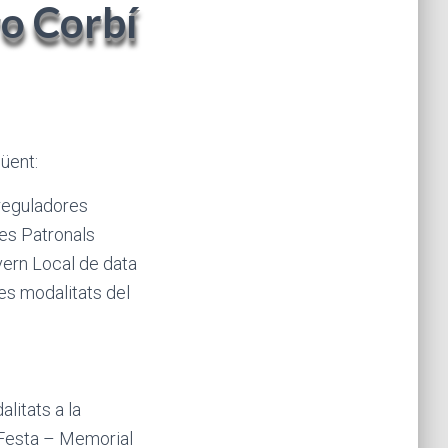
o Corbí
üent:
 reguladores
tes Patronals
vern Local de data
les modalitats del
litats a la
oFesta – Memorial