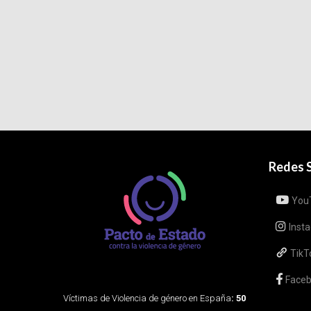
Redes S
You
Inst
TikT
Face
Víctimas de Violencia de género en España
: 50