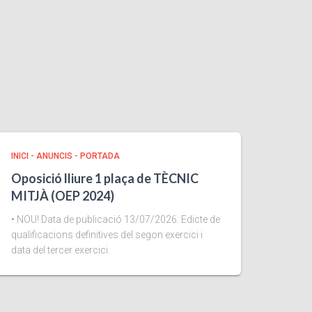
INICI - ANUNCIS - PORTADA
Oposició lliure 1 plaça de TÈCNIC
MITJÀ (OEP 2024)
• NOU! Data de publicació 13/07/2026. Edicte de
qualificacions definitives del segon exercici i
data del tercer exercici.