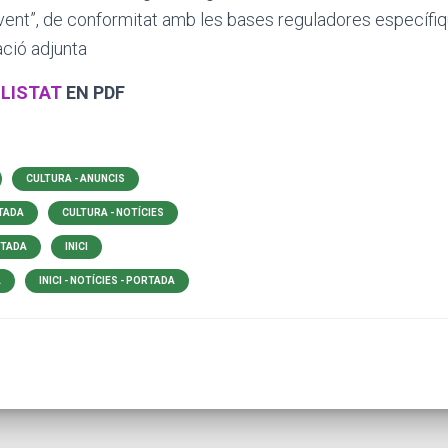
vent”, de conformitat amb les bases reguladores específi
ació adjunta
LISTAT
EN PDF
CULTURA - ANUNCIS
RTADA
CULTURA - NOTÍCIES
RTADA
INICI
A
INICI - NOTÍCIES - PORTADA