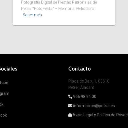
Fotografía Digital de Fiestas Patronales de
Petrer “FotoFesta” – Memorial Heliodoro
Saber més
ociales
Contacto
Plaça de Baix, 1, 03610
Tube
Petrer, Alacant
agram
966 98 94 00
ok
informacion@petrer.es
Aviso Legal y Política de Priva
book