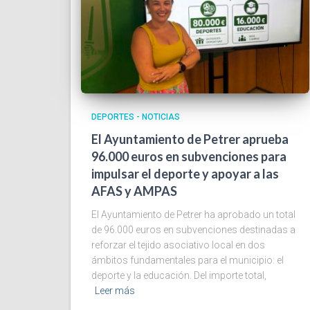
DEPORTES - NOTICIAS
El Ayuntamiento de Petrer aprueba
96.000 euros en subvenciones para
impulsar el deporte y apoyar a las
AFAS y AMPAS
El Ayuntamiento de Petrer ha aprobado un total
de 96.000 euros en subvenciones destinadas a
reforzar el tejido asociativo local en dos
ámbitos fundamentales para el municipio: el
deporte y la educación. Del importe total,
Leer más