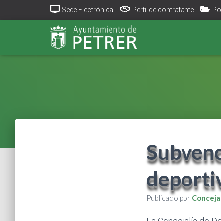
Sede Electrónica
Perfil de contratante
Po
Subvenc
deporti
Publicado por
Conceja
La Concejalía de D