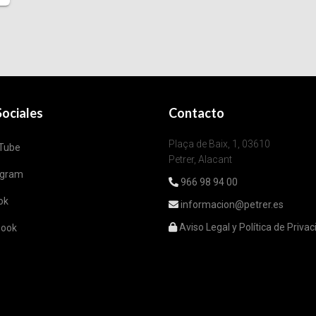
ociales
Contacto
Plaça de Baix, 1, 03610
Tube
Petrer, Alacant
agram
966 98 94 00
ok
informacion@petrer.es
Aviso Legal y Política de Priva
book