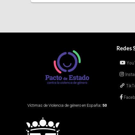
Redes S
You
Inst
TikT
Face
Víctimas de Violencia de género en España
: 50