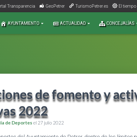
rtal Transparencia
GeoPetrer
TurismoPetrer.es
El tiempo
AYUNTAMIENTO
ACTUALIDAD
CONCEJALÍAS
iones de fomento y acti
vas 2022
lía de Deportes
el
27 julio 2022
eportes del Ayuntamiento de Petrer, dentro de los límites