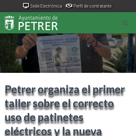
Sede Electrónica
Perfil de contratante
Portal Transparencia
GeoPetrer
TurismoPetrer.es
CAMB
Canal de denuncias
Petrer organiza el primer
taller sobre el correcto
uso de patinetes
eléctricos y la nueva