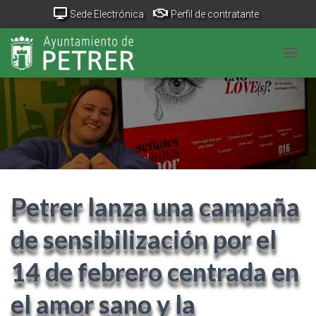
Sede Electrónica
Perfil de contratante
Portal Transparencia
GeoPetrer
TurismoPetrer.es
CAMB
Canal de denuncias
Petrer lanza una campaña
de sensibilización por el
14 de febrero centrada en
el amor sano y la