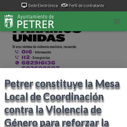
Sede Electrónica
Perfil de contratante
Portal Transparencia
GeoPetrer
TurismoPetrer.es
CAMB
Canal de denuncias
Petrer constituye la Mesa
Local de Coordinación
contra la Violencia de
Género para reforzar la