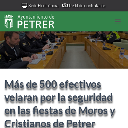
Sede Electrónica
Perfil de contratante
Portal Transparencia
GeoPetrer
TurismoPetrer.es
CAMB
Canal de denuncias
Más de 500 efectivos
velaran por la seguridad
en las fiestas de Moros y
Cristianos de Petrer