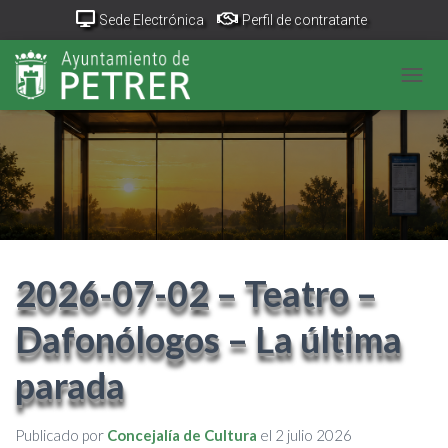
Sede Electrónica
Perfil de contratante
Portal Transparencia
GeoPetrer
TurismoPetrer.es
CAMB
Canal de denuncias
2026-07-02 – Teatro –
Dafonólogos – La última
parada
Publicado por
Concejalía de Cultura
el
2 julio 2026