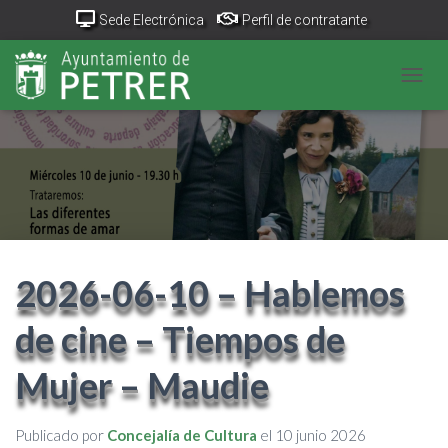
Sede Electrónica
Perfil de contratante
Portal Transparencia
GeoPetrer
TurismoPetrer.es
CAMB
Canal de denuncias
2026-06-10 – Hablemos
de cine – Tiempos de
Mujer – Maudie
Publicado por
Concejalía de Cultura
el
10 junio 2026