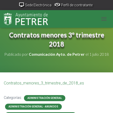
Sede Electrónica
Perfil de contratante
Portal Transparencia
GeoPetrer
TurismoPetrer.es
CAMB
Canal de denuncias
Contratos menores 3º trimestre
2018
Publicado por
Comunicación Ayto. de Petrer
el
1 julio 2018
Contratos_menores_3_trimestre_de_2018_es
Categorías:
ADMINISTRACIÓN GENERAL
ADMINISTRACIÓN GENERAL - ANUNCIOS