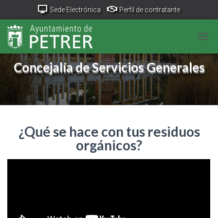
Sede Electrónica
Perfil de contratante
Portal Transparencia
GeoPetrer
TurismoPetrer.es
CAM
Canal de denuncias
Concejalía de Servicios Generales
¿Qué se hace con tus residuos
orgánicos?