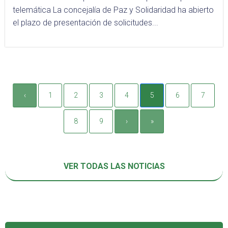
telemática La concejalía de Paz y Solidaridad ha abierto
el plazo de presentación de solicitudes...
‹
1
2
3
4
5
6
7
8
9
›
»
VER TODAS LAS NOTICIAS